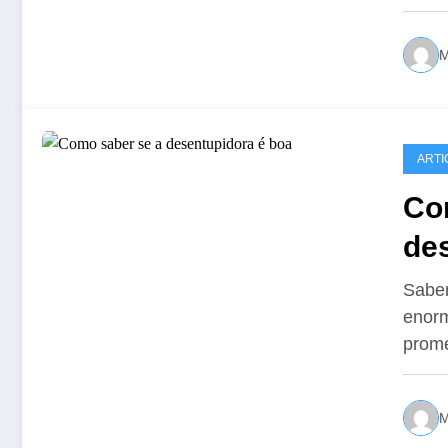
M
ARTI
Co
des
sin
Saber
enorm
prom
M