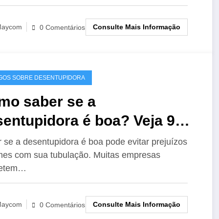
Consulte Mais Informação
aycom
0 Comentários
GOS SOBRE DESENTUPIDORA
mo saber se a
entupidora é boa? Veja 9
ais!
 se a desentupidora é boa pode evitar prejuízos
es com sua tubulação. Muitas empresas
etem…
Consulte Mais Informação
aycom
0 Comentários