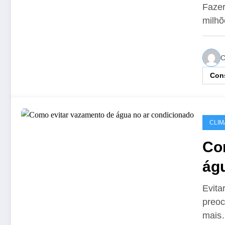
Fazer
milhõ
C
Cons
CLIM
Co
ág
cu
Evita
preoc
mais