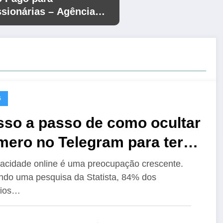
sionárias – Agência
 – Entre as Melhores
sil em Performance
tiva
G
sso a passo de como ocultar
mero no Telegram para ter
is privacidade
vacidade online é uma preocupação crescente.
do uma pesquisa da Statista, 84% dos
rios…