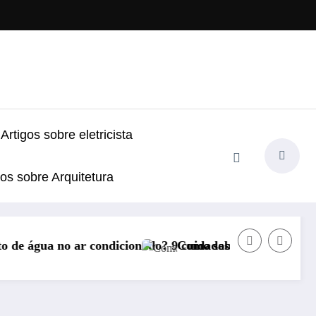
Artigos sobre eletricista
gos sobre Arquitetura
nado? 9 cuidados!
Como saber se a desentupidora é boa? Veja 9 sinai