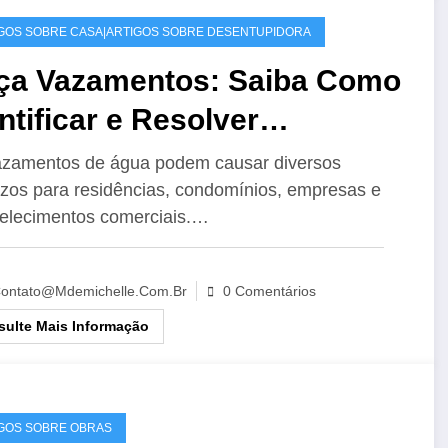
GOS SOBRE CASA|ARTIGOS SOBRE DESENTUPIDORA
ça Vazamentos: Saiba Como
ntificar e Resolver
zamentos com Eficiência
zamentos de água podem causar diversos
ízos para residências, condomínios, empresas e
elecimentos comerciais.…
ontato@mdemichelle.com.br
0 Comentários
ulte Mais Informação
GOS SOBRE OBRAS