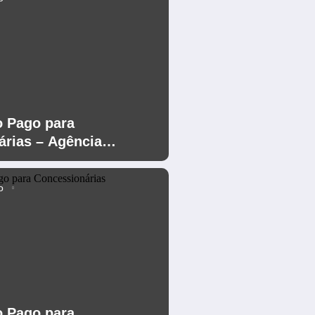
o Pago para
árias – Agência
 – Plano de Expansão
o
o Pago para