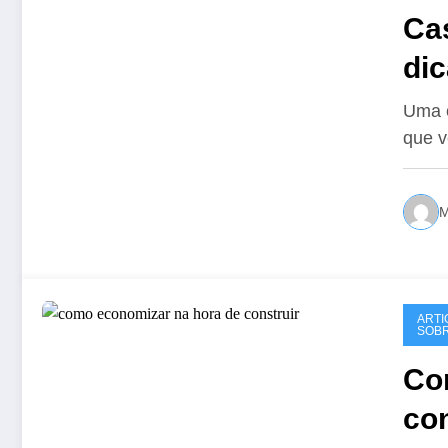
Cas
dic
au
Uma c
que v
M
ARTI
SOBR
Co
con