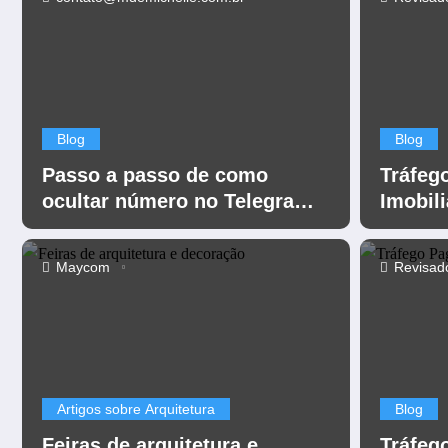
Blog
Blog
Passo a passo de como
Tráfeg
ocultar número no Telegram
Imobili
para ter mais privacidade
Nagase
Digital
Maycom
Revisad
Artigos sobre Arquitetura
Blog
Feiras de arquitetura e
Tráfeg