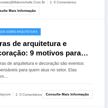
ontato@mdemichelle.com.br
0 Comentários
ulte Mais Informação
GOS SOBRE ARQUITETURA
ras de arquitetura e
coração: 9 motivos para
ticipar!
iras de arquitetura e decoração são eventos
pensáveis para quem atua no setor. Elas
em…
Consulte Mais Informação
aycom
0 Comentários