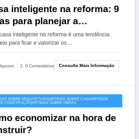
a inteligente na reforma: 9
as para planejar a
tomação!
asa inteligente na reforma é uma tendência
eio para ficar e valorizar os…
Consulte Mais Informação
aycom
0 Comentários
GOS SOBRE ARQUITETURA|ARTIGOS SOBRE CASA|ARTIGOS
E CONSTRUÇÃO|ARTIGOS SOBRE OBRAS
mo economizar na hora de
struir?