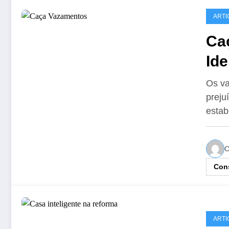
ARTI
Ca
Ide
Va
Os va
preju
estab
C
Cons
ARTI