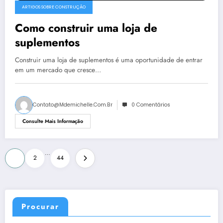
ARTIGOS SOBRE CONSTRUÇÃO
Como construir uma loja de
suplementos
Construir uma loja de suplementos é uma oportunidade de entrar
em um mercado que cresce…
Contato@mdemichelle.com.br
0 Comentários
Consulte Mais Informação
Paginação
…
1
2
44
de
posts
Procurar