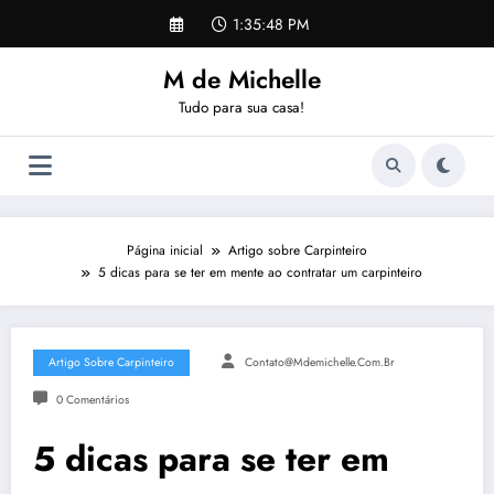
Pular
1:35:48 PM
para
o
M de Michelle
conteúdo
Tudo para sua casa!
Página inicial
Artigo sobre Carpinteiro
5 dicas para se ter em mente ao contratar um carpinteiro
Artigo Sobre Carpinteiro
Contato@mdemichelle.com.br
0 Comentários
5 dicas para se ter em