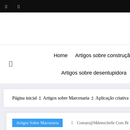
Pular
para
o
conteúdo
Home
Artigos sobre construç
Artigos sobre desentupidora
Página inicial
Artigos sobre Marcenaria
Aplicação criativ
Artigos Sobre Marcenaria
Contato@mdemichelle.com.br