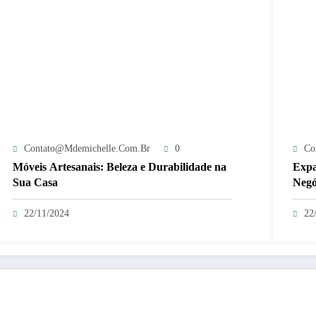
Contato@mdemichelle.com.br
0
Co
Móveis Artesanais: Beleza e Durabilidade na
Expa
Sua Casa
Negó
autô
22/11/2024
22