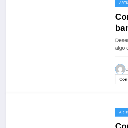
ARTI
Co
ba
Desen
algo 
C
Cons
ARTI
Co