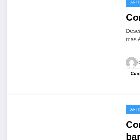
ARTI
Co
Desen
mas é
C
Cons
ARTI
Co
ba