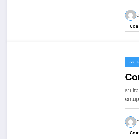
C
Cons
ARTI
Co
Muita
entup
C
Cons