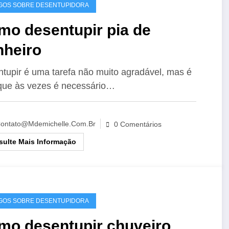
GOS SOBRE DESENTUPIDORA
mo desentupir pia de
nheiro
tupir é uma tarefa não muito agradável, mas é
que às vezes é necessário…
ontato@mdemichelle.com.br
0 Comentários
ulte Mais Informação
GOS SOBRE DESENTUPIDORA
mo desentupir chuveiro