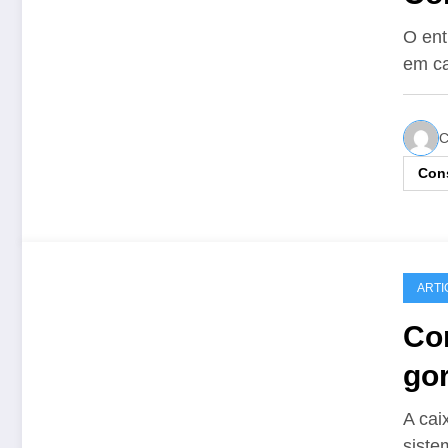
O ent
em ca
C
Cons
ARTI
Co
go
A cai
siste