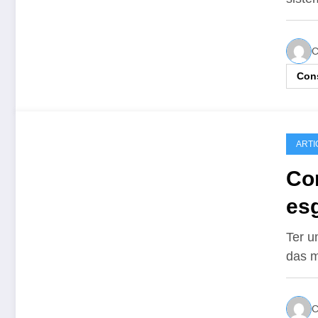
C
Cons
ARTI
Co
es
Ter u
das 
C