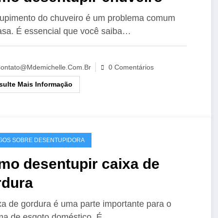
upimento do chuveiro é um problema comum
sa. É essencial que você saiba…
ontato@mdemichelle.com.br
0 Comentários
ulte Mais Informação
GOS SOBRE DESENTUPIDORA
mo desentupir caixa de
rdura
xa de gordura é uma parte importante para o
ma de esgoto doméstico. É…