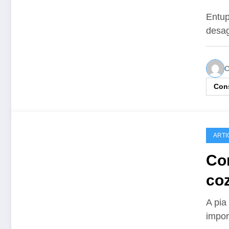
Entup
desag
C
Cons
ARTI
Co
co
A pia
impor