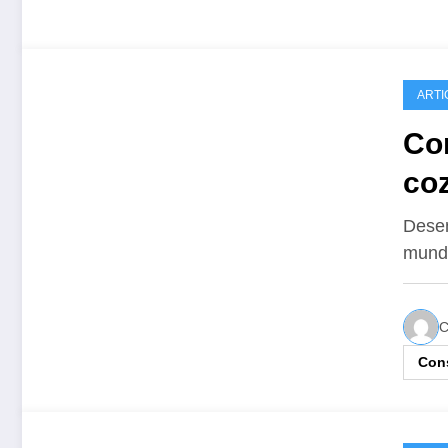
ARTI
Co
co
Desen
mund
C
Cons