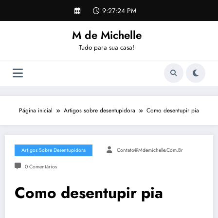
Pular
9:27:24 PM
para
o
M de Michelle
conteúdo
Tudo para sua casa!
Página inicial
Artigos sobre desentupidora
Como desentupir pia
Artigos Sobre Desentupidora
Contato@mdemichelle.com.br
0 Comentários
Como desentupir pia