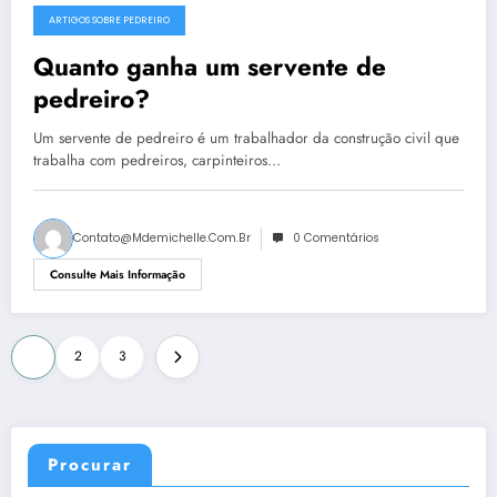
ARTIGOS SOBRE PEDREIRO
Quanto ganha um servente de
pedreiro?
Um servente de pedreiro é um trabalhador da construção civil que
trabalha com pedreiros, carpinteiros…
Contato@mdemichelle.com.br
0 Comentários
Consulte Mais Informação
Paginação
1
2
3
de
posts
Procurar