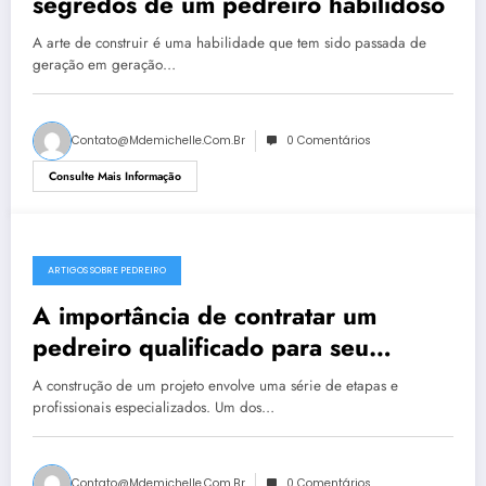
segredos de um pedreiro habilidoso
A arte de construir é uma habilidade que tem sido passada de
geração em geração…
Contato@mdemichelle.com.br
0 Comentários
Consulte Mais Informação
ARTIGOS SOBRE PEDREIRO
A importância de contratar um
pedreiro qualificado para seu
projeto de construção
A construção de um projeto envolve uma série de etapas e
profissionais especializados. Um dos…
Contato@mdemichelle.com.br
0 Comentários