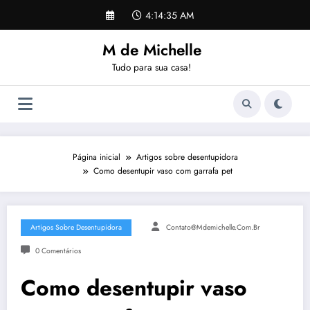
Pular
4:14:35 AM
para
o
M de Michelle
conteúdo
Tudo para sua casa!
Página inicial
Artigos sobre desentupidora
Como desentupir vaso com garrafa pet
Artigos Sobre Desentupidora
Contato@mdemichelle.com.br
0 Comentários
Como desentupir vaso