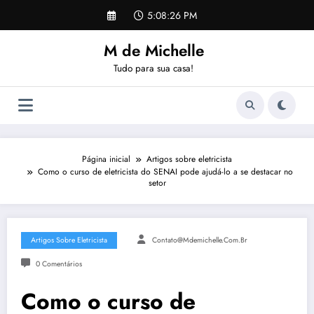
Pular
5:08:27 PM
para
o
M de Michelle
conteúdo
Tudo para sua casa!
Página inicial
Artigos sobre eletricista
Como o curso de eletricista do SENAI pode ajudá-lo a se destacar no
setor
Artigos Sobre Eletricista
Contato@mdemichelle.com.br
0 Comentários
Como o curso de