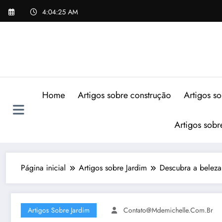
Pular
4:04:26 AM
para
o
conteúdo
Home
Artigos sobre construção
Artigos s
Artigos sob
Página inicial
Artigos sobre Jardim
Descubra a beleza
Artigos Sobre Jardim
Contato@mdemichelle.com.br