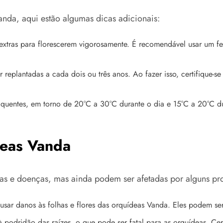
anda, aqui estão algumas dicas adicionais:
extras para florescerem vigorosamente. É recomendável usar um fer
 replantadas a cada dois ou três anos. Ao fazer isso, certifique-
uentes, em torno de 20°C a 30°C durante o dia e 15°C a 20°C dura
deas Vanda
gas e doenças, mas ainda podem ser afetadas por alguns p
usar danos às folhas e flores das orquídeas Vanda. Eles podem se
podridão das raízes, o que pode ser fatal para as orquídeas. Cer