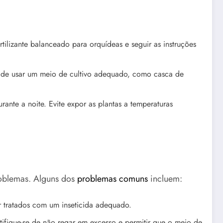
tilizante balanceado para orquídeas e seguir as instruções
se de usar um meio de cultivo adequado, como casca de
nte a noite. Evite expor as plantas a temperaturas
roblemas. Alguns dos
problemas comuns
incluem:
r tratados com um inseticida adequado.
tifique-se de não regar em excesso e permitir que o meio de