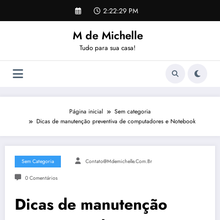
Pular
2:22:30 PM
para
o
M de Michelle
conteúdo
Tudo para sua casa!
Página inicial
Sem categoria
Dicas de manutenção preventiva de computadores e Notebook
Sem Categoria
Contato@mdemichelle.com.br
0 Comentários
Dicas de manutenção