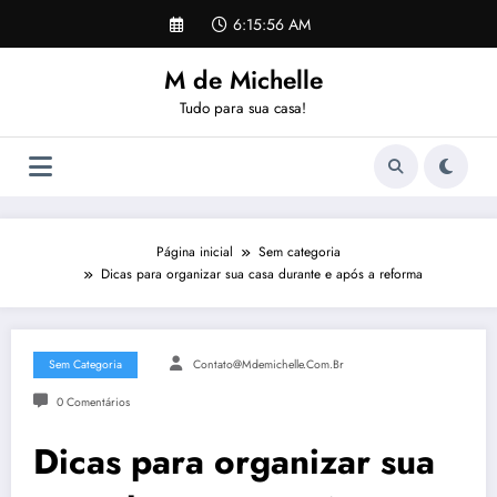
Pular
6:15:57 AM
para
o
M de Michelle
conteúdo
Tudo para sua casa!
Página inicial
Sem categoria
Dicas para organizar sua casa durante e após a reforma
Sem Categoria
Contato@mdemichelle.com.br
0 Comentários
Dicas para organizar sua