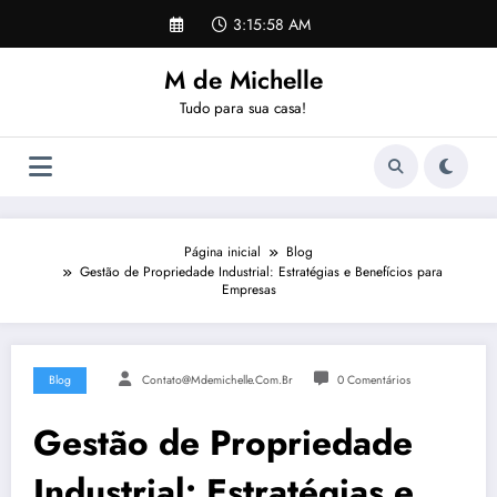
Pular
3:15:58 AM
para
o
M de Michelle
conteúdo
Tudo para sua casa!
Página inicial
Blog
Gestão de Propriedade Industrial: Estratégias e Benefícios para
Empresas
Blog
Contato@mdemichelle.com.br
0 Comentários
Gestão de Propriedade
Industrial: Estratégias e