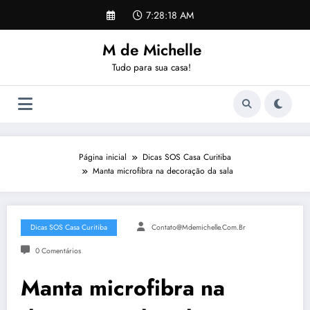
Pular
7:28:18 AM
para
o
M de Michelle
conteúdo
Tudo para sua casa!
Página inicial
Dicas SOS Casa Curitiba
Manta microfibra na decoração da sala
Dicas SOS Casa Curitiba
Contato@mdemichelle.com.br
0 Comentários
Manta microfibra na