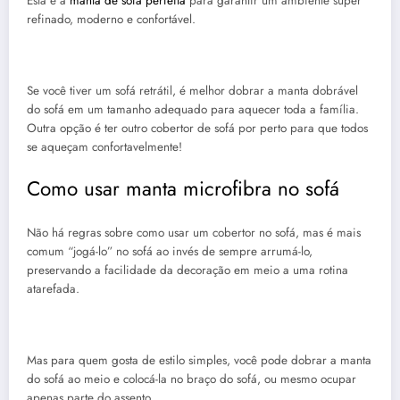
Esta é a
manta de sofá perfeita
para garantir um ambiente super
refinado, moderno e confortável.
Se você tiver um sofá retrátil, é melhor dobrar a manta dobrável
do sofá em um tamanho adequado para aquecer toda a família.
Outra opção é ter outro cobertor de sofá por perto para que todos
se aqueçam confortavelmente!
Como usar manta microfibra no sofá
Não há regras sobre como usar um cobertor no sofá, mas é mais
comum “jogá-lo” no sofá ao invés de sempre arrumá-lo,
preservando a facilidade da decoração em meio a uma
rotina
atarefada
.
Mas para quem gosta de estilo simples, você pode dobrar a manta
do sofá ao meio e colocá-la no braço do sofá, ou mesmo ocupar
apenas parte do assento.