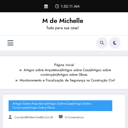
Pular
1:50:12 AM
para
o
M de Michelle
conteúdo
Tudo para sua casa!
Página inicial
Artigos sobre Arquitetura|Artigos sobre Casa|Artigos sobre
construção|Artigos sobre Obras
Monitoramento e Fiscalização de Segurança na Construção Civil
Artigos Sobre Arquitetura|Artigos Sobre Casa|Artigos Sobre
Construção|Artigos Sobre Obras
Contato@mdemichelle.com.br
0 Comentários