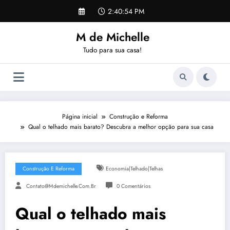
Pular
2:40:54 PM
para
o
M de Michelle
conteúdo
Tudo para sua casa!
Página inicial
Construção e Reforma
Qual o telhado mais barato? Descubra a melhor opção para sua casa
Construção E Reforma
Economia|telhado|telhas
Contato@mdemichelle.com.br
0 Comentários
Qual o telhado mais