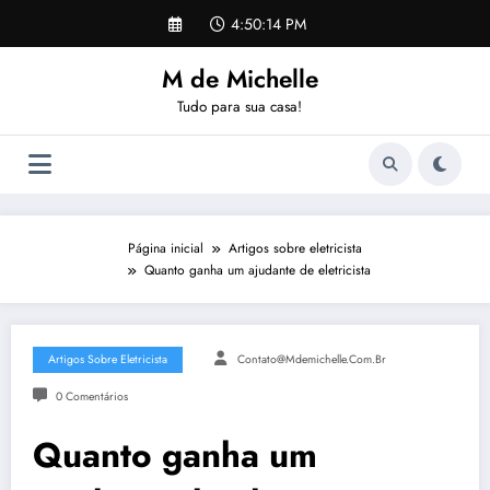
Pular
4:50:14 PM
para
o
M de Michelle
conteúdo
Tudo para sua casa!
Página inicial
Artigos sobre eletricista
Quanto ganha um ajudante de eletricista
Artigos Sobre Eletricista
Contato@mdemichelle.com.br
0 Comentários
Quanto ganha um