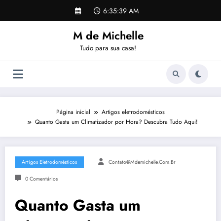
Pular
6:35:40 AM
para
o
M de Michelle
conteúdo
Tudo para sua casa!
Página inicial
Artigos eletrodomésticos
Quanto Gasta um Climatizador por Hora? Descubra Tudo Aqui!
Artigos Eletrodomésticos
Contato@mdemichelle.com.br
0 Comentários
Quanto Gasta um