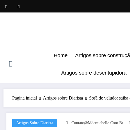
Pular
para
o
conteúdo
Home
Artigos sobre construç
Artigos sobre desentupidora
Página inicial
Artigos sobre Diarista
Sofá de veludo: saiba
Artigos Sobre Diarista
Contato@mdemichelle.com.br