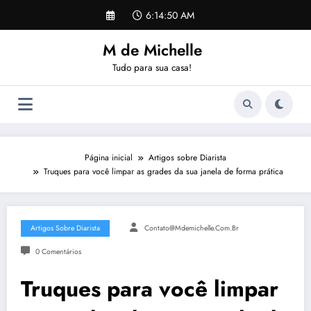
Pular
6:14:50 AM
para
o
M de Michelle
conteúdo
Tudo para sua casa!
Página inicial
Artigos sobre Diarista
Truques para você limpar as grades da sua janela de forma prática
Artigos Sobre Diarista
Contato@mdemichelle.com.br
0 Comentários
Truques para você limpar