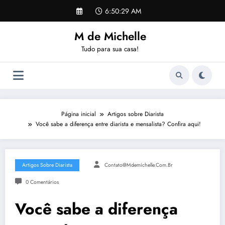
Pular
6:50:30 AM
para
o
M de Michelle
conteúdo
Tudo para sua casa!
Página inicial
Artigos sobre Diarista
Você sabe a diferença entre diarista e mensalista? Confira aqui!
Artigos Sobre Diarista
Contato@mdemichelle.com.br
0 Comentários
Você sabe a diferença