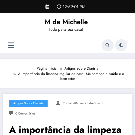
Pular
12:59:02 PM
para
o
M de Michelle
conteúdo
Tudo para sua casa!
Página inicial
Artigos sobre Diarista
A importância da limpeza regular da casa: Melhorando a saúde e o
bem-estar
Artigos Sobre Diarista
Contato@mdemichelle.com.br
0 Comentários
A importância da limpeza