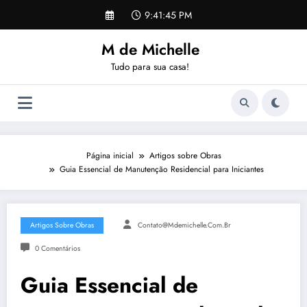
Pular
9:41:46 PM
para
o
M de Michelle
conteúdo
Tudo para sua casa!
Página inicial
Artigos sobre Obras
Guia Essencial de Manutenção Residencial para Iniciantes
Artigos Sobre Obras
Contato@mdemichelle.com.br
0 Comentários
Guia Essencial de